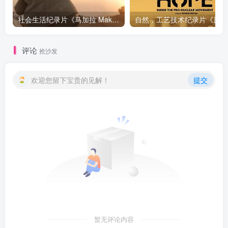
社会生活纪录片《马加拉 Makala》下载
自然，工
评论
抢沙发
欢迎您留下宝贵的见解！
提交
暂无评论内容