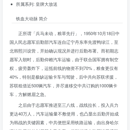
所属系列: 皇牌大放送
铁血大动脉 简介
正所谓「兵马未动，粮草先行」，1950年10月18日中
国人民志愿军后勤部汽车连自辽宁丹东率先渡鸭绿江，至
北韩熙川设营，开始确认现况并进行后勤布署。而初期志
愿军入朝时，后勤仰赖汽车运输，由于联合国军拥有制空
权，疲劳轰炸下，运抵前线的物资不到70%，粮食更仅有
40%，特别是极缺运输卡车与驾驶，后中共向苏联求援，
苏联租借近500辆汽车，并尽速移交中共订购的1000辆卡
车，方解燃眉之急。
之后由于志愿军推进至三八线，战线拉长，投入兵力
更达40万人，汽车运输量不敷使用，也凸显出后勤开始成
为韩战的关键因素，中共便想采用铁路运输，由出身哈尔