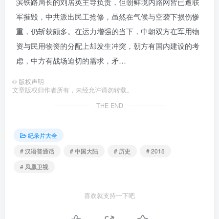
滨铁路局长的刘居英主导负责，但朝鲜境内路网皆已遭联
军摧毁，中共派出民工抢修，虽然在气候与空袭下损伤惨
重，仍斩获颇多。在运力增强的当下，中朝双方在军用物
资与民用物资的分配上却发生冲突，朝方有国内建设的考
虑，中方有战场迫切的需求，矛…
©
版权声明
文章版权归作者所有，未经允许请勿转载。
THE END
纪录片大全
# 汉语普通话
# 中国大陆
# 历史
# 2015
# 凤凰卫视
喜欢就支持一下吧