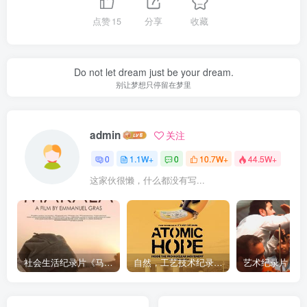
点赞
15
分享
收藏
Do not let dream just be your dream.
别让梦想只停留在梦里
admin
关注
0
1.1W+
0
10.7W+
44.5W+
这家伙很懒，什么都没有写...
社会生活纪录片《马加拉 Makala》下载
自然，工艺技术纪录片《原子能的希望 Atomic Hope – Inside the Pro-Nuclear Movement》下载