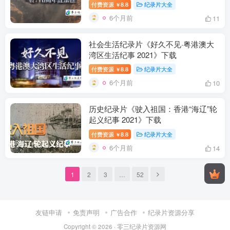
付费资源
8.8
纪录片大全
￥
6个月前
11
社会生活纪录片《好久不见·粤港澳大
湾区生活纪事 2021》下载
付费资源
8.8
纪录片大全
￥
6个月前
10
历史纪录片《驶入祖国：香港“海辽”轮
起义纪事 2021》下载
付费资源
8.8
纪录片大全
￥
6个月前
14
1
2
3
…
52
友链申请
免责声明
广告合作
纪录片资源分享
Copyright © 2026 ·
零三纪录片资源网