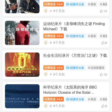
付费资源
8.8
纪录片大全
# 英语
# 美国
￥
6个月前
13
运动纪录片《圣母峰消失之谜 Finding
Michael》下载
付费资源
8.8
纪录片大全
# 英语
# 英国
￥
6个月前
8
社会生活纪录片《万世法门之谜》下载
付费资源
8.8
纪录片大全
# 汉语普通话
#
￥
6个月前
15
科学纪录片《太阳系的海洋 BBC
Horizon: Oceans of the Solar
System》下载
付费资源
8.8
纪录片大全
# 英语
# 英国
￥
6个月前
9