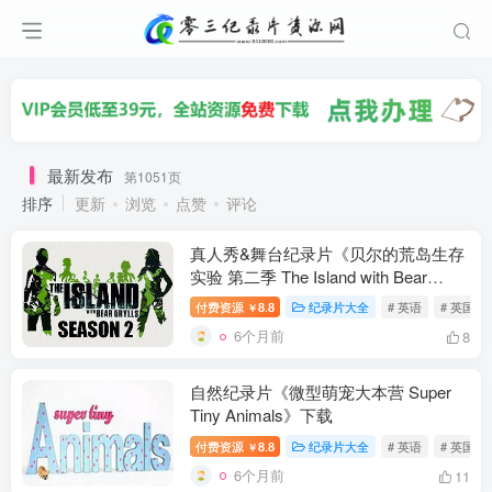
最新发布
第1051页
排序
更新
浏览
点赞
评论
真人秀&舞台纪录片《贝尔的荒岛生存
实验 第二季 The Island with Bear
Grylls Season 2》下载
付费资源
8.8
纪录片大全
# 英语
# 英国
￥
6个月前
8
自然纪录片《微型萌宠大本营 Super
Tiny Animals》下载
付费资源
8.8
纪录片大全
# 英语
# 英国
￥
6个月前
11