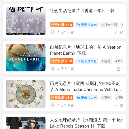
社会生活纪录片《香港十年》下载
付费资源
8.8
纪录片大全
# 社会生活
# C
￥
6个月前
10
自然纪录片《地球上的一年 A Year on
Planet Earth》下载
付费资源
8.8
纪录片大全
# 自然
# 2022
￥
6个月前
7
历史纪录片《露西·沃斯利的都铎圣诞
节 A Merry Tudor Christmas With Lucy
Worsley》下载
付费阅读
8.8
纪录片大全
# 英语
# 英国
￥
6个月前
15
人文地理纪录片《冰湖浪人 第一季 Ice
Lake Rebels Season 1》下载