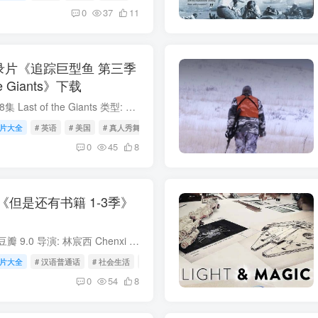
0
37
11
录片《追踪巨型鱼 第三季
he Giants》下载
追踪巨型鱼 第三季全8集 Last of the Giants 类型: 真人秀&舞台 出品方: 国家地理 制片国家/地区: 美国 语言: 英语 首播: 2025 集数: 8 追踪巨型鱼 第三季全8集 简介 又名：Wild Catch；在...
片大全
# 英语
# 美国
# 真人秀舞台
0
45
8
但是还有书籍 1-3季》
但是还有书籍 1-3季 豆瓣 9.0 导演: 林宸西 Chenxi Lin / 罗颖鸾 Yingluan Luo / 杨骊珠 Lizhu Yang / 王悦阳 Yueyang Wang / 郑苏杭 Suhang Zheng / 刘倩瑜 Yuri Liu / 彭欣宇 Xinyu Peng 类型...
片大全
# 汉语普通话
# 社会生活
# 中国大陆
0
54
8