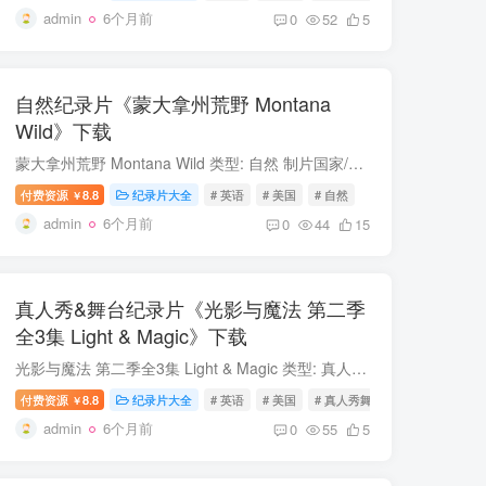
admin
6个月前
0
52
5
自然纪录片《蒙大拿州荒野 Montana
Wild》下载
蒙大拿州荒野 Montana Wild 类型: 自然 制片国家/地区: 美国 语言: 英语 首播: 2018 集数: 6 蒙大拿州荒野 简介 高达 4.000 米的崎岖山脉、茂密的针叶林、冰川、湖泊和河流......说到自然，蒙大...
付费资源
8.8
纪录片大全
# 英语
# 美国
# 自然
￥
admin
6个月前
0
44
15
真人秀&舞台纪录片《光影与魔法 第二季
全3集 Light & Magic》下载
光影与魔法 第二季全3集 Light & Magic 类型: 真人秀&舞台 制片国家/地区: 美国 语言: 英语 首播: 2023 集数: 3 光影与魔法 第二季全3集 简介 又名: 光魔 / 光影与魔法: 电影奇幻之旅 /...
付费资源
8.8
纪录片大全
# 英语
# 美国
# 真人秀舞台
￥
admin
6个月前
0
55
5