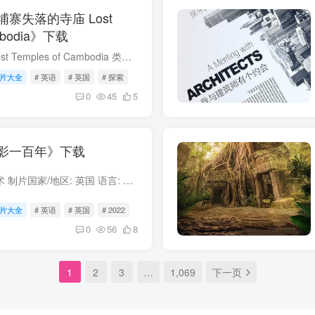
寨失落的寺庙 Lost
ambodia》下载
柬埔寨失落的寺庙 Lost Temples of Cambodia 类型: 探索 出品方: Channel 4 制片国家/地区: 英国 语言: 英语 首播: 2024 集数: 3 柬埔寨失落的寺庙 简介 柬埔寨令人难以置信的宗教建筑是地球上...
片大全
# 英语
# 英国
# 探索
0
45
5
影一百年》下载
电影一百年 类型: 艺术 制片国家/地区: 英国 语言: 英语 首播: 2022 集数: 17 电影一百年 简介 1994年，英国BFI为纪念电影诞生100周年制作了《电影一百年》系列纪录片，共选择了十五个国家和地...
片大全
# 英语
# 英国
# 2022
0
56
8
1
2
3
…
1,069
下一页