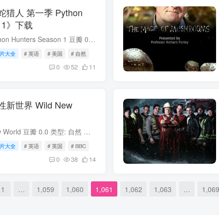
人 第一季 Python
on 1》下载
蟒蛇猎人 第一季 Python Hunters Season 1 豆瓣 0.0 类型: 自然 出品方: 国家地理 制片国家/地区: 美国 语言: 英语 首播: 2010 集数: 1 豆瓣链接: 30151987 IMDb链接: tt1688573 蟒...
片大全
# 英语
# 美国
# 自然
0
52
11
世界 Wild New
野性新世界 Wild New World 豆瓣 0.0 类型: 自然 出品方: BBC 制片国家/地区: 英国 语言: 英语 首播: 2002 集数: 6 单集片长: 50 豆瓣链接: 25727453 野性...
片大全
# 英语
# 英国
# BBC
0
38
14
1
…
1,059
1,060
1,061
1,062
1,063
…
1,06