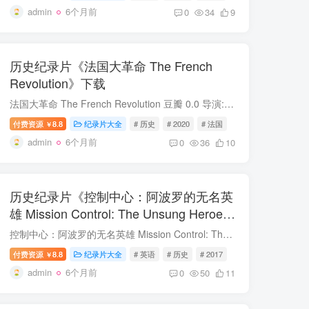
admin
6个月前
0
34
9
历史纪录片《法国大革命 The French
Revolution》下载
法国大革命 The French Revolution 豆瓣 0.0 导演: Jacques Malaterre 类型: 历史 制片国家/地区: 法国 语言: 英语 / 法语 首播: 2020 集数: 2 单集片长: 52分钟 豆瓣链...
付费资源
8.8
纪录片大全
# 历史
# 2020
# 法国
￥
admin
6个月前
0
36
10
历史纪录片《控制中心：阿波罗的无名英
雄 Mission Control: The Unsung Heroes
of Apollo》下载
控制中心：阿波罗的无名英雄 Mission Control: The Unsung Heroes of Apollo 豆瓣 0.0 导演: David Fairhead 类型: 历史 出品方: Netflix 制片国家/地区: 美国 / 英国 语言: 英语 首播: 2017-04...
付费资源
8.8
纪录片大全
# 英语
# 历史
# 2017
￥
admin
6个月前
0
50
11