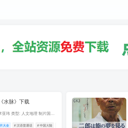
《水脉》下载
水脉 豆瓣 8.3 导演: 李亚玮 类型: 人文地理 制片国家/地区: 中国大陆 语言: 汉语普通话 首播: 2014-10-17 集数: 8 又名: 水脉：南水北调 豆瓣链接: 26125641 水脉 简介 八集文献纪...
片大全
# 汉语普通话
# 中国大陆
# 2014