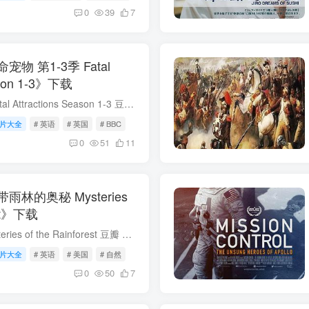
0
39
7
物 第1-3季 Fatal
eason 1-3》下载
致命宠物 第1-3季 Fatal Attractions Season 1-3 豆瓣 7.5 类型: 自然 出品方: BBC 制片国家/地区: 英国 语言: 英语 首播: 2010 集数: 25 单集片长: 45分钟 豆瓣链接: 2...
片大全
# 英语
# 英国
# BBC
0
51
11
林的奥秘 Mysteries
est》下载
热带雨林的奥秘 Mysteries of the Rainforest 豆瓣 0.0 类型: 自然 出品方: Smithsonian 制片国家/地区: 美国 语言: 英语 首播: 2017-03-15 集数: 1 豆瓣链接: 34787713 IMDb链接: ...
片大全
# 英语
# 美国
# 自然
0
50
7