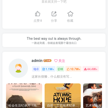
喜欢就支持一下吧
点赞
8
分享
收藏
The best way out is always through.
一路走到底，你就会发现那个最佳出口
admin
关注
0
1.1W+
0
10.7W+
44.4W+
这家伙很懒，什么都没有写...
社会生活纪录片《马加拉 Makala》下载
自然，工艺技术纪录片《原子能的希望 Atomic Hope – Inside the Pro-Nuclear Movement》下载