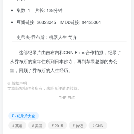
集数: 1 片长: 128分钟
豆瓣链接: 26323045 IMDb链接: tt4425064
史蒂夫·乔布斯：机器人生 简介
这部纪录片由吉布内和CNN Films合作拍摄，纪录了
从乔布斯的童年住所到日本佛寺，再到苹果总部的办公
室，回顾了乔布斯的人生经历。
©
版权声明
文章版权归作者所有，未经允许请勿转载。
THE END
纪录片大全
# 英语
# 美国
# 2015
# 传记
# CNN