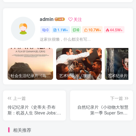
admin
关注
0
1.1W+
0
10.7W+
44.5W+
这家伙很懒，什么都没有写...
社会生活纪录片《马加拉 Makala》下载
艺术纪录片《世界：新吉普赛之王 This World: The New Gypsy Kings》下载
上一篇
下一篇
传记纪录片《史蒂夫·乔布
自然纪录片《小动物大智慧
斯：机器人生 Steve Jobs:
第一季 Super Smart
Man in the Machine》下载
Animals Season 1》下载
相关推荐