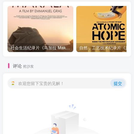
社会生活纪录片《马加拉 Makala》下载
自然，工
评论
抢沙发
欢迎您留下宝贵的见解！
提交