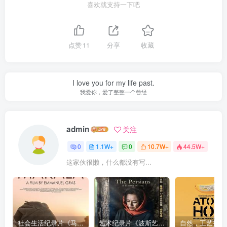
喜欢就支持一下吧
点赞
11
分享
收藏
I love you for my life past.
我爱你，爱了整整一个曾经
admin
关注
0
1.1W+
0
10.7W+
44.5W+
这家伙很懒，什么都没有写...
社会生活纪录片《马加拉 Makala》下载
艺术纪录片《波斯艺术 Art of Persia》下载