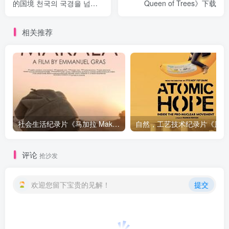
的国境 천국의 국경을 넘
Queen of Trees》下载
다》下载
相关推荐
社会生活纪录片《马加拉 Makala》下载
自然，工
评论
抢沙发
欢迎您留下宝贵的见解！
提交