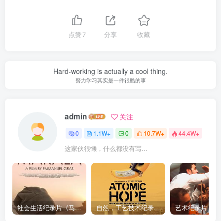
点赞
7
分享
收藏
Hard-working is actually a cool thing.
努力学习其实是一件很酷的事
admin
关注
0
1.1W+
0
10.7W+
44.4W+
这家伙很懒，什么都没有写...
社会生活纪录片《马加拉 Makala》下载
自然，工艺技术纪录片《原子能的希望 Atomic Hope – Inside the Pro-Nuclear Movement》下载