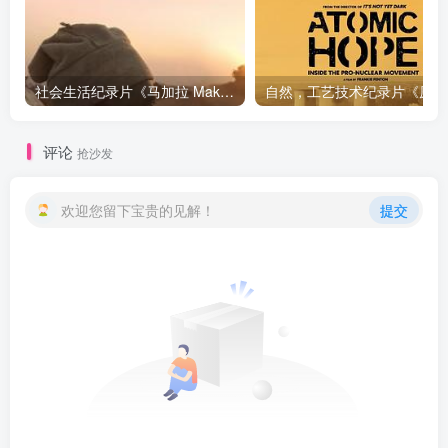
社会生活纪录片《马加拉 Makala》下载
自然，工
评论
抢沙发
欢迎您留下宝贵的见解！
提交