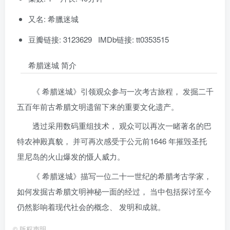
又名: 希臘迷城
豆瓣链接: 3123629 IMDb链接: tt0353515
希腊迷城 简介
《 希腊迷城》引领观众参与一次考古旅程， 发掘二千
五百年前古希腊文明遗留下来的重要文化遗产。
透过采用数码重组技术， 观众可以再次一睹著名的巴
特农神殿真貌， 并可再次感受于公元前1646 年摧毁圣托
里尼岛的火山爆发的慑人威力。
《 希腊迷城》描写一位二十一世纪的希腊考古学家，
如何发掘古希腊文明神秘一面的经过， 当中包括探讨至今
仍然影响着现代社会的概念、 发明和成就。
©
版权声明