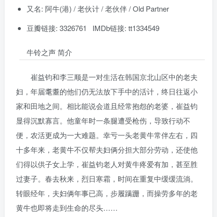
又名: 阿牛(港) / 老伙计 / 老伙伴 / Old Partner
豆瓣链接: 3326761 IMDb链接: tt1334549
牛铃之声 简介
崔益钧和李三顺是一对生活在韩国京北山区中的老夫
妇，年届耄耋的他们仍无法放下手中的活计，终日往返小
家和田地之间。相比能说会道且经常抱怨的老婆，崔益钧
显得沉默寡言。他童年时一条腿遭受枪伤，导致行动不
便，农活更成为一大难题。幸亏一头老黄牛常伴左右，四
十多年来，老黄牛不仅帮夫妇俩分担大部分劳动，还使他
们得以供子女上学，崔益钧老人对黄牛疼爱有加，甚至胜
过妻子。春去秋来，烈日寒霜，时间在重复中缓缓流淌。
转眼经年，夫妇俩年事已高，步履蹒跚，而操劳多年的老
黄牛也即将走到生命的尽头……