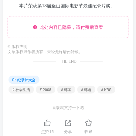
本片荣获第13届釜山国际电影节最佳纪录片奖。
此处内容已隐藏，请付费后查看
©
版权声明
文章版权归作者所有，未经允许请勿转载。
THE END
纪录片大全
# 社会生活
# 2008
# 韩国
# 韩语
# KBS
喜欢就支持一下吧
点赞
15
分享
收藏