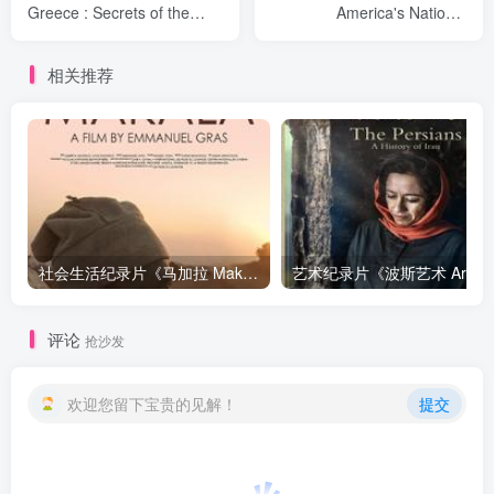
Greece : Secrets of the
America's National
Past》下载
Treasures》下载
相关推荐
社会生活纪录片《马加拉 Makala》下载
艺
评论
抢沙发
欢迎您留下宝贵的见解！
提交