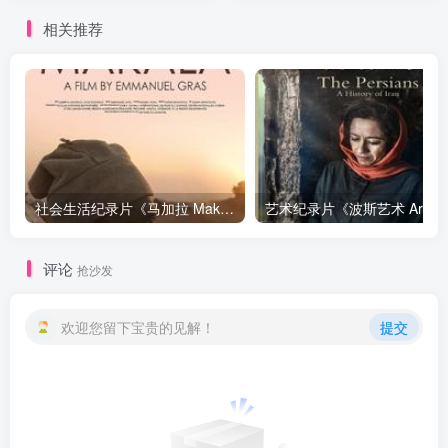
相关推荐
社会生活纪录片《马加拉 Makala》下载
艺
评论
抢沙发
欢迎您留下宝贵的见解！
提交