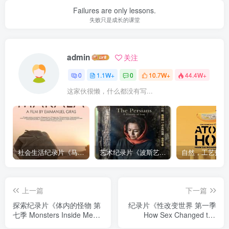
Failures are only lessons.
失败只是成长的课堂
admin
关注
0
1.1W+
0
10.7W+
44.4W+
这家伙很懒，什么都没有写...
社会生活纪录片《马加拉 Makala》下载
艺术纪录片《波斯艺术 Art of Persia》下载
上一篇
下一篇
探索纪录片《体内的怪物 第
纪录片《性改变世界 第一季
七季 Monsters Inside Me
How Sex Changed the
Season 7》下载
World Season 1》下载