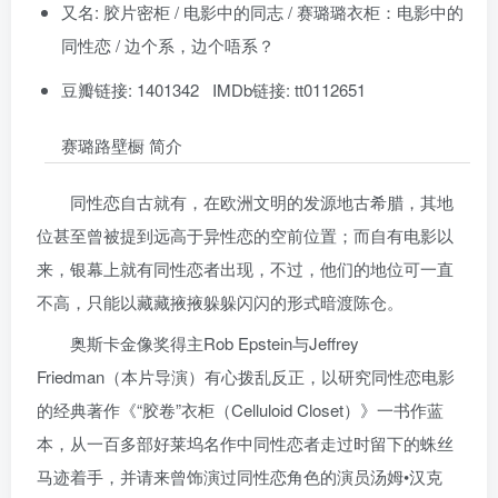
又名: 胶片密柜 / 电影中的同志 / 赛璐璐衣柜：电影中的
同性恋 / 边个系，边个唔系？
豆瓣链接: 1401342 IMDb链接: tt0112651
赛璐路壁橱 简介
同性恋自古就有，在欧洲文明的发源地古希腊，其地
位甚至曾被提到远高于异性恋的空前位置；而自有电影以
来，银幕上就有同性恋者出现，不过，他们的地位可一直
不高，只能以藏藏掖掖躲躲闪闪的形式暗渡陈仓。
奥斯卡金像奖得主Rob Epstein与Jeffrey
Friedman（本片导演）有心拨乱反正，以研究同性恋电影
的经典著作《“胶卷”衣柜（Celluloid Closet）》一书作蓝
本，从一百多部好莱坞名作中同性恋者走过时留下的蛛丝
马迹着手，并请来曾饰演过同性恋角色的演员汤姆•汉克