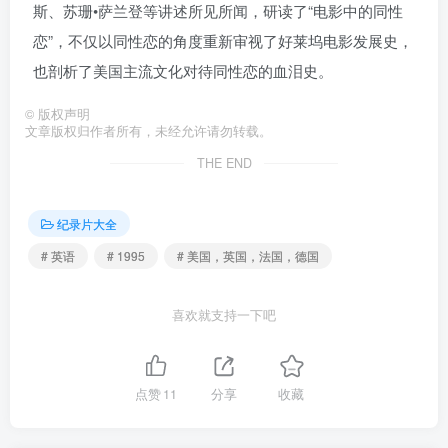
斯、苏珊•萨兰登等讲述所见所闻，研读了“电影中的同性
恋”，不仅以同性恋的角度重新审视了好莱坞电影发展史，
也剖析了美国主流文化对待同性恋的血泪史。
©
版权声明
文章版权归作者所有，未经允许请勿转载。
THE END
纪录片大全
# 英语
# 1995
# 美国，英国，法国，德国
喜欢就支持一下吧
点赞
11
分享
收藏