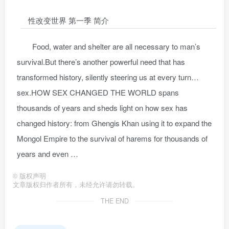
性改变世界 第一季 简介
Food, water and shelter are all necessary to man’s
survival.But there’s another powerful need that has
transformed history, silently steering us at every turn…
sex.HOW SEX CHANGED THE WORLD spans
thousands of years and sheds light on how sex has
changed history: from Ghengis Khan using it to expand the
Mongol Empire to the survival of harems for thousands of
years and even …
©
版权声明
文章版权归作者所有，未经允许请勿转载。
THE END