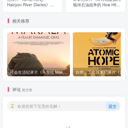
Halcyon River Diaries》下
输掉石油战争的 How Hitler
载
Lost the Oil War》下载
相关推荐
社会生活纪录片《马加拉 Makala》下载
自然，工
评论
抢沙发
欢迎您留下宝贵的见解！
提交