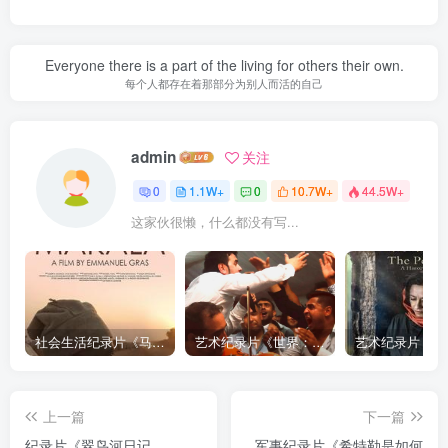
Everyone there is a part of the living for others their own.
每个人都存在着那部分为别人而活的自己
admin
关注
0
1.1W+
0
10.7W+
44.5W+
这家伙很懒，什么都没有写...
社会生活纪录片《马加拉 Makala》下载
艺术纪录片《世界：新吉普赛之王 This World: The New Gypsy Kings》下载
上一篇
下一篇
纪录片《翠鸟河日记
军事纪录片《希特勒是如何