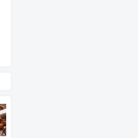
艺术纪录片《世界：新吉普赛之王 This World: The New Gypsy Kings》下载
艺术纪录片《波斯艺术 Art of Persia》下载
自然纪录片《沙漠生存者：阿拉伯狼 Desert Survivors: The Arabian Wolf》下载