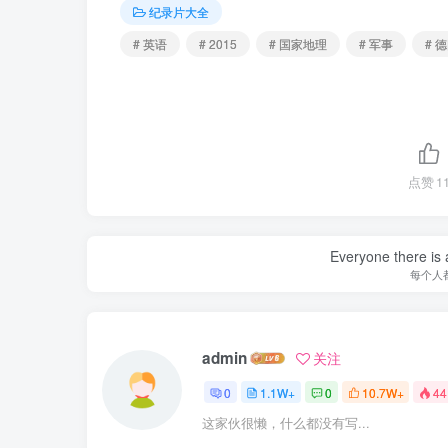
纪录片大全
# 英语
# 2015
# 国家地理
# 军事
# 
点赞
1
Everyone there is a
每个人
admin
关注
0
1.1W+
0
10.7W+
44
这家伙很懒，什么都没有写...