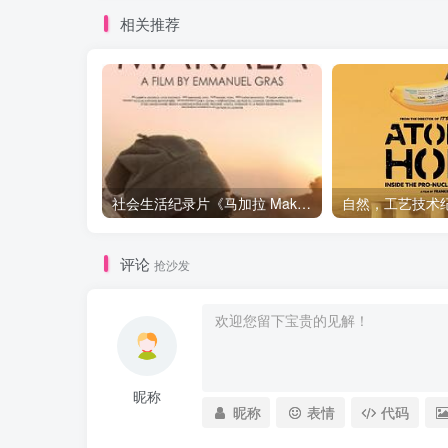
相关推荐
社会生活纪录片《马加拉 Makala》下载
评论
抢沙发
昵称
昵称
表情
代码