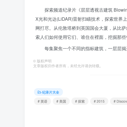
探索频道纪录片《层层透视古建筑 Blowing
X光和光达(LiDAR)雷射扫瞄技术，探索
网打尽。从伦敦塔桥到英国国会大厦，从比萨
索人们如何使用它们、谁住在裡面，挖掘那些
每集聚焦一个不同的指标建筑，一层层揭
©
版权声明
文章版权归作者所有，未经允许请勿转载。
纪录片大全
# 英语
# 美国
# 探索
# 2015
# Discov