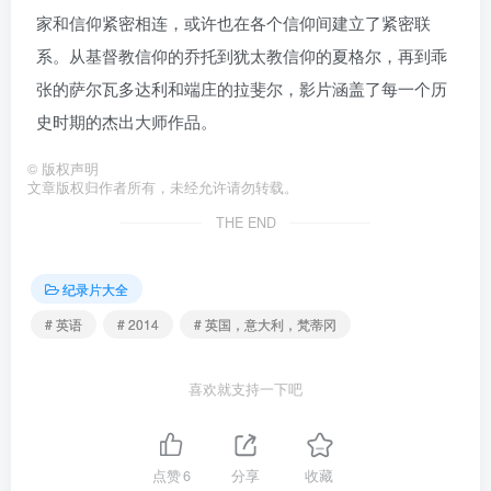
家和信仰紧密相连，或许也在各个信仰间建立了紧密联
系。从基督教信仰的乔托到犹太教信仰的夏格尔，再到乖
张的萨尔瓦多达利和端庄的拉斐尔，影片涵盖了每一个历
史时期的杰出大师作品。
©
版权声明
文章版权归作者所有，未经允许请勿转载。
THE END
纪录片大全
# 英语
# 2014
# 英国，意大利，梵蒂冈
喜欢就支持一下吧
点赞
6
分享
收藏