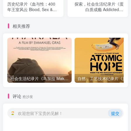
历史纪录片《血与性：400
探索，社会生活纪录片《蛋
年王室风云 Blood, Sex &
白质成瘾 Addicted to
Royalty》下载
Protein》下载
相关推荐
社会生活纪录片《马加拉 Makala》下载
自然，工
评论
抢沙发
欢迎您留下宝贵的见解！
提交