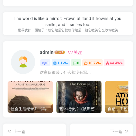
The world is like a mirror: Frown at itand it frowns at you;
smile, and it smiles too.
世界犹如一面镜子：朝它皱眉它就朝你皱眉，朝它微笑它也吵你微笑
admin
关注
0
1.1W+
0
10.7W+
44.4W+
这家伙很懒，什么都没有写...
社会生活纪录片《马加拉 Makala》下载
艺术纪录片《波斯艺术 Art of Persia》下载
上一篇
下一篇