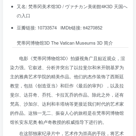
又名: 梵蒂冈美术馆3D / ヴァチカン美術館4K3D 天国へ
の入口
豆瓣链接: 10733574 IMDb链接: tt4270852
梵蒂冈博物馆3D The Vatican Museums 3D 简介
电影《梵蒂冈博物馆3D》拍摄视角广且贴近观众，渲
染力强。它叙述、分析并突出了以拉斐尔和米开朗基罗为
主的雅典艺术学院的精美作品。他们的杰作装饰了西斯廷
教堂，包括《创造亚当》和巨作《最后的审判》，以及拉
斐尔、达芬奇、乔托、卡拉瓦乔的作品。除此之外，还有
梵高、沙加尔、达利和丰塔纳等更接近我们时代的艺术家
的作品。这独一无二、振奋人心的旅程是在梵蒂冈博物馆
馆长安东尼奥·帕卢奇教授的权威指导下进行的。
在这部独家纪录片中，艺术作为崇高的手段，将艺术