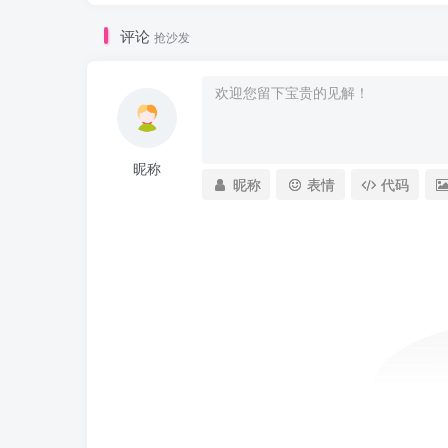
评论
抢沙发
昵称
昵称
表情
代码