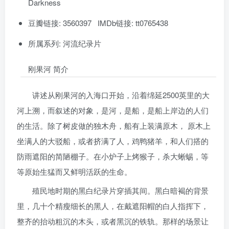
Darkness
豆瓣链接: 3560397 IMDb链接: tt0765438
所属系列: 河流纪录片
刚果河 简介
讲述从刚果河的入海口开始，沿着绵延2500英里的大
河上溯，而叙述的对象，是河，是船，是船上岸边的人们
的生活。除了树皮做的独木舟，船有上装满原木， 原木上
坐满人的大驳船，或者挤满了人，鸡鸭猪羊，和人们搭的
防雨遮阳的简陋棚子。在小炉子上烤猴子，杀大蜥蜴，等
等原始生猛而又鲜明活跃的生命。
殖民地时期的黑白纪录片穿插其间。黑白暗褐的背景
里，几十个精瘦细长的黑人，在戴遮阳帽的白人指挥下，
整齐的抬动粗沉的木头，或者黑沉的铁轨。那样的场景让