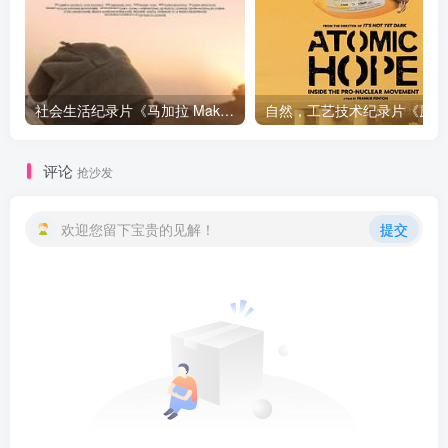
社会生活纪录片《马加拉 Makala》下载
自然，工
评论
抢沙发
欢迎您留下宝贵的见解！
提交