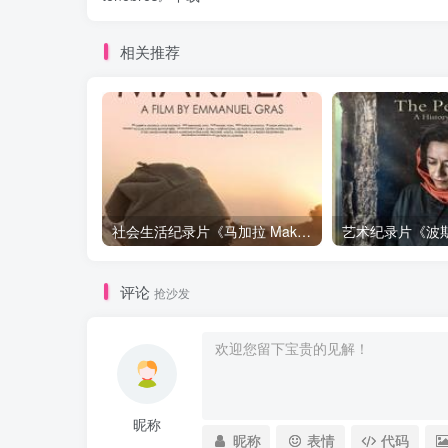
相关推荐
社会生活纪录片《马加拉 Makala》下载
评论
抢沙发
昵称
昵称
表情
代码