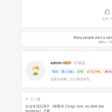
点赞
1
Many people start a care
很多人一
admin
关注
0
1.1W+
0
10.7W+
44
这家伙很懒，什么都没有写...
上一篇
社会生活纪录片《刚果河 Congo river, au-delà des
ténèbres》下载