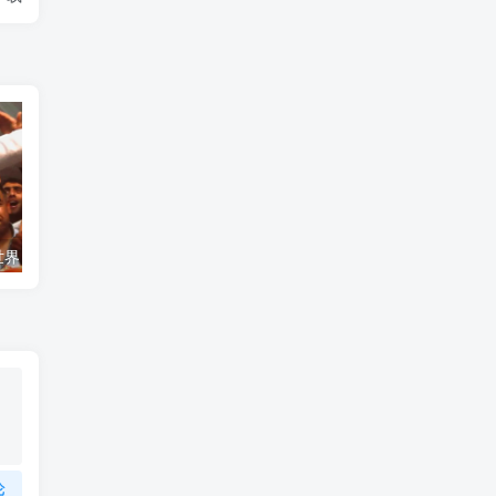
艺术纪录片《世界：新吉普赛之王 This World: The New Gypsy Kings》下载
自然纪录片《沙漠生存者：阿拉伯狼 Desert Survivors: The Arabian Wolf》下载
论