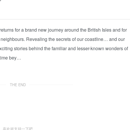
urns for a brand new journey around the British Isles and for
an neighbours. Revealing the secrets of our coastline… and our
xciting stories behind the familiar and lesser-known wonders of
t time bey…
THE END
喜欢就支持一下吧