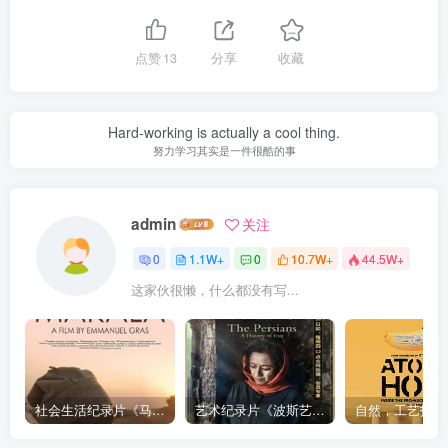
点赞
13
分享
收藏
Hard-working is actually a cool thing.
努力学习其实是一件很酷的事
admin
关注
0
1.1W+
0
10.7W+
44.5W+
这家伙很懒，什么都没有写...
社会生活纪录片《马加拉 Makala》下载
艺术纪录片《波斯艺术 Art of Persia》下载