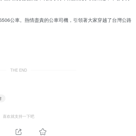
6506公車。熱情盡責的公車司機，引領著大家穿越了台灣公路
THE END
湾
喜欢就支持一下吧