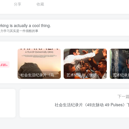
1
分享
收藏
ing is actually a cool thing.
努力学习其实是一件很酷的事
.4W+
社会生活纪录片《马加拉 Makala》下载
艺术纪录片《世界：新吉普赛之王 This World: The New Gypsy Kings》下载
下一
社会生活纪录片《49次脉动 49 Pulses》