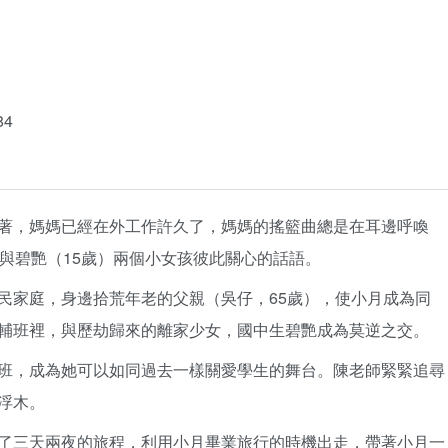
84
著，媽媽已經在外工作許久了，媽媽的搖籃曲總是在耳邊呼喚
與碧艷（15歲）兩個小女孩彼此關心的話語。
民家庭，身邊拾荒年老的父親（吳仔，65歲），使小月成為同
輔班裡，與歷劫歸來的離家少女，國中生碧艷成為莫逆之交。
班，成為她可以如同過去一樣關愛學生的舞台。陳老師緊緊追尋
浮木。
了三天兩夜的旅程，利用小月畢業旅行的時機出走，帶著小月一