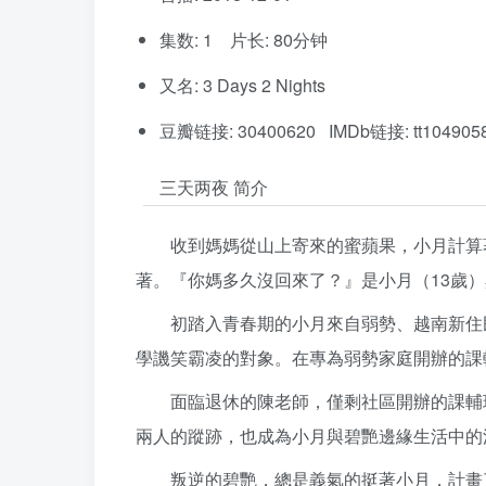
集数: 1 片长: 80分钟
又名: 3 Days 2 Nights
豆瓣链接: 30400620 IMDb链接: tt104905
三天两夜 简介
收到媽媽從山上寄來的蜜蘋果，小月計算
著。『你媽多久沒回來了？』是小月（13歲）
初踏入青春期的小月來自弱勢、越南新住
學譏笑霸凌的對象。在專為弱勢家庭開辦的課
面臨退休的陳老師，僅剩社區開辦的課輔
兩人的蹤跡，也成為小月與碧艷邊緣生活中的
叛逆的碧艷，總是義氣的挺著小月，計畫