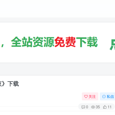
夜》下载
关注
私信
0
35
11