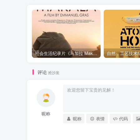
社会生活纪录片《马加拉 Makala》下载
评论
抢沙发
昵称
昵称
表情
代码