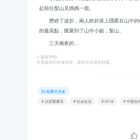
起前往梨山見媽媽一面。
歷經了波折，兩人終於搭上隱匿在山中的
的最高點，匯聚到了山中小鎮，梨山。
三天兩夜的…
©
版权声明
文章版权归作者所有，未经允许请勿转载。
纪录片大全
# 汉语普通话
# 社会生活
# 2018
# 中国台