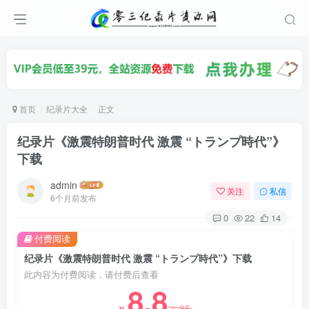
首页
纪录片大全
正文
纪录片《激震特朗普时代 激震 “トランプ時代”》
下载
admin
关注
私信
6个月前发布
0
22
14
付费阅读
纪录片《激震特朗普时代 激震 “トランプ時代”》下载
此内容为付费阅读，请付费后查看
8.8
35
￥
￥