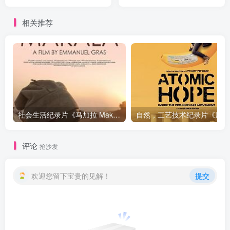
of Danny Hernandez》下载
下载
相关推荐
社会生活纪录片《马加拉 Makala》下载
自然，工
评论
抢沙发
欢迎您留下宝贵的见解！
提交