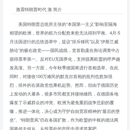
激震特朗普时代 激 简介
美国特朗普总统所主张的“本国第一主义”影响至隔海
相望的欧洲，世界的权力分配愈来愈无法得到平衡。4月-5
月法国进行的总统选举中，提议“排斥移民”以及“伊斯兰威
胁论”的极右政党——国民战线，党首勒庞在舆论调查中占
据得票率第一。反对EU无国界化，支持脱离欧盟的呼声越
发高涨。另一方面，今年秋季德国将进行首相选举。在此
同时，对接收100万难民的默克尔首相的批判也愈加强
烈，排外的右派政党也乘机起势。然而，但由于德国历史
上发动的大屠杀，很多市民都支持接纳难民，在德国各地
爆发了示威群众的冲突。欧洲为避免重蹈战争悲剧的覆
辙，推进一体化，决心成为守护自由宽容精神的“最后的堡
垒”。“特朗普风”仍在各国扩散，作为欧盟的中枢的德法两
国将何去何从。从投票处的市民中寻求答案吧。