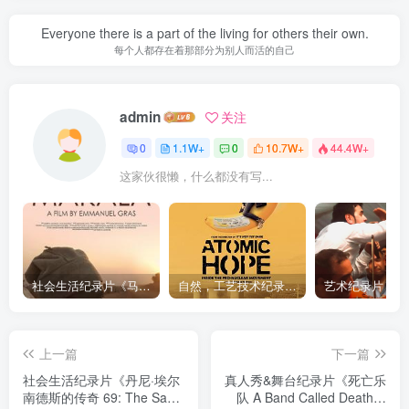
Everyone there is a part of the living for others their own.
每个人都存在着那部分为别人而活的自己
admin
关注
0
1.1W+
0
10.7W+
44.4W+
这家伙很懒，什么都没有写...
社会生活纪录片《马加拉 Makala》下载
自然，工艺技术纪录片《原子能的希望 Atomic Hope – Inside the Pro-Nuclear Movement》下载
上一篇
下一篇
社会生活纪录片《丹尼·埃尔
真人秀&舞台纪录片《死亡乐
南德斯的传奇 69: The Saga
队 A Band Called Death》