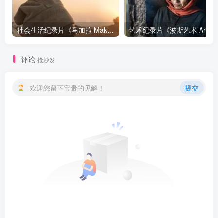
社会生活纪录片《马加拉 Makala》下载
艺
评论
抢沙发
欢迎您留下宝贵的见解！
提交