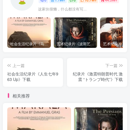
这家伙很懒，什么都没有写...
社会生活纪录片《马加拉 Makala》下载
艺术纪录片《波斯艺术 Art of Persia》下载
上一篇
下一篇
社会生活纪录片《人生七年9
纪录片《激震特朗普时代 激
63 Up》下载
震 “トランプ時代”》下载
相关推荐