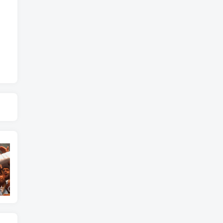
艺术纪录片《世界：新吉普赛之王 This World: The New Gypsy Kings》下载
艺术纪录片《波斯艺术 Art of Persia》下载
自然纪录片《沙漠生存者：阿拉伯狼 Desert Survivors: The Arabian Wolf》下载