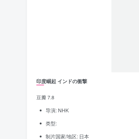
印度崛起 インドの衝撃
豆瓣 7.8
导演: NHK
类型:
制片国家/地区: 日本