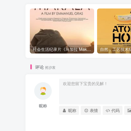
社会生活纪录片《马加拉 Makala》下载
评论
抢沙发
昵称
昵称
表情
代码