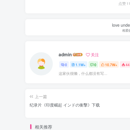
点赞
1
love under
相爱
admin
关注
0
1.1W+
0
10.7W+
44
这家伙很懒，什么都没有写...
上一篇
纪录片《印度崛起 インドの衝撃》下载
相关推荐