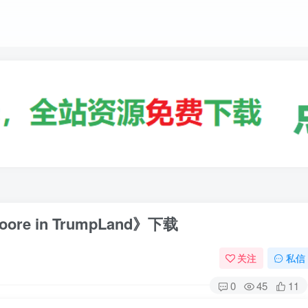
re in TrumpLand》下载
关注
私信
0
45
11