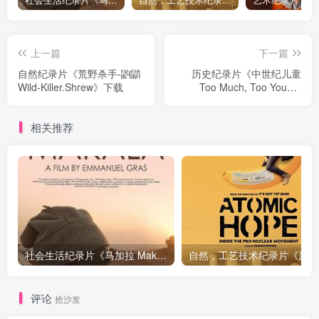
上一篇
下一篇
自然纪录片《荒野杀手-鼩鼱
历史纪录片《中世纪儿童
Wild-Killer.Shrew》下载
Too Much, Too Young:
Children of the Middle
Ages》下载
相关推荐
社会生活纪录片《马加拉 Makala》下载
自然，工
评论
抢沙发