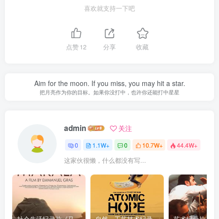
喜欢就支持一下吧
点赞
12
分享
收藏
Aim for the moon. If you miss, you may hit a star.
把月亮作为你的目标。如果你没打中，也许你还能打中星星
admin
关注
0
1.1W+
0
10.7W+
44.4W+
这家伙很懒，什么都没有写...
社会生活纪录片《马加拉 Makala》下载
自然，工艺技术纪录片《原子能的希望 Atomic Hope – Inside the Pro-Nuclear Movement》下载