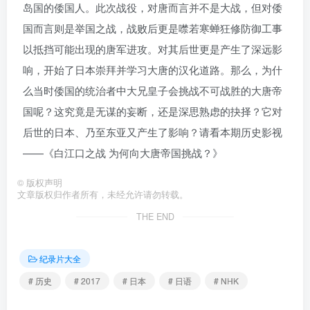
岛国的倭国人。此次战役，对唐而言并不是大战，但对倭
国而言则是举国之战，战败后更是噤若寒蝉狂修防御工事
以抵挡可能出现的唐军进攻。对其后世更是产生了深远影
响，开始了日本崇拜并学习大唐的汉化道路。那么，为什
么当时倭国的统治者中大兄皇子会挑战不可战胜的大唐帝
国呢？这究竟是无谋的妄断，还是深思熟虑的抉择？它对
后世的日本、乃至东亚又产生了影响？请看本期历史影视
——《白江口之战 为何向大唐帝国挑战？》
©
版权声明
文章版权归作者所有，未经允许请勿转载。
THE END
纪录片大全
# 历史
# 2017
# 日本
# 日语
# NHK