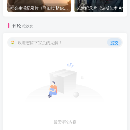
社会生活纪录片《马加拉 Makala》下载
艺
评论
抢沙发
欢迎您留下宝贵的见解！
提交
暂无评论内容