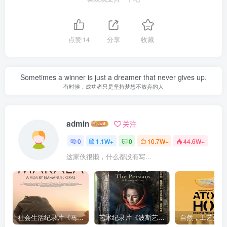
点赞
14
分享
收藏
Sometimes a winner is just a dreamer that never gives up.
有时候，成功者只是坚持梦想不放弃的人
admin
关注
0
1.1W+
0
10.7W+
44.6W+
这家伙很懒，什么都没有写...
社会生活纪录片《马加拉 Makala》下载
艺术纪录片《波斯艺术 Art of Persia》下载