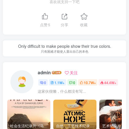
喜欢就支持一下吧
点赞
5
分享
收藏
Only difficult to make people show their true colors.
只有困难才能使人显出自己的本色
admin
关注
0
1.1W+
0
10.7W+
44.4W+
这家伙很懒，什么都没有写...
社会生活纪录片《马加拉 Makala》下载
自然，工艺技术纪录片《原子能的希望 Atomic Hope – Inside the Pro-Nuclear Movement》下载