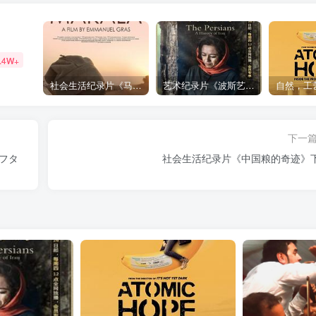
.4W+
社会生活纪录片《马加拉 Makala》下载
艺术纪录片《波斯艺术 Art of Persia》下载
下一
フタ
社会生活纪录片《中国粮的奇迹》