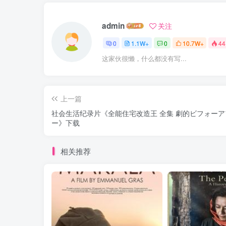
admin
关注
0
1.1W+
0
10.7W+
44
这家伙很懒，什么都没有写...
上一篇
社会生活纪录片《全能住宅改造王 全集 劇的ビフォーア
ー》下载
相关推荐