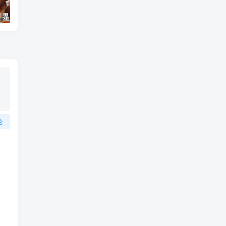
艺术纪录片《世界：新吉普赛之王 This World: The New Gypsy Kings》下载
自然纪录片《沙漠生存者：阿拉伯狼 Desert Survivors: The Arabian Wolf》下载
论