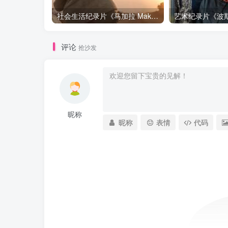
社会生活纪录片《马加拉 Makala》下载
评论
抢沙发
昵称
昵称
表情
代码