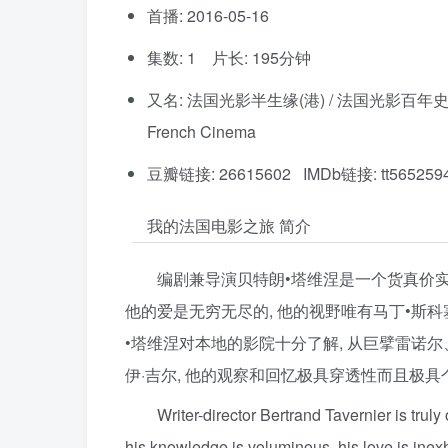
首播: 2016-05-16
集数: 1 片长: 195分钟
又名: 法国光影半生缘(港) / 法国光影百年史 / Mon vo
French Cinema
豆瓣链接: 26615602 IMDb链接: tt565259
我的法国电影之旅 简介
编剧兼导演贝特朗•塔维涅是一个货真价实
他的爱是无穷无尽的, 他的视野唯有马丁•斯
•塔维涅对本地的影院十分了解, 从巨擘雷诺
伊·吉尔, 他的观察和回忆极具穿透性而且极具
Writer-director Bertrand Tavernier is trul
his knowledge is voluminous, his love is inex