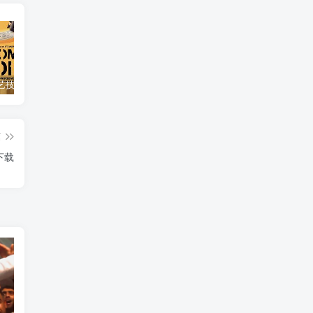
自然，工艺技术纪录片《原子能的希望 Atomic Hope – Inside the Pro-Nuclear Movement》下载
艺术纪录片《世界：新吉普赛之王 This World: The New Gypsy Kings》下载
自然纪录片《沙漠生存者：阿拉伯狼 Desert Survivors: The Arabian Wolf》下载
篇
下载