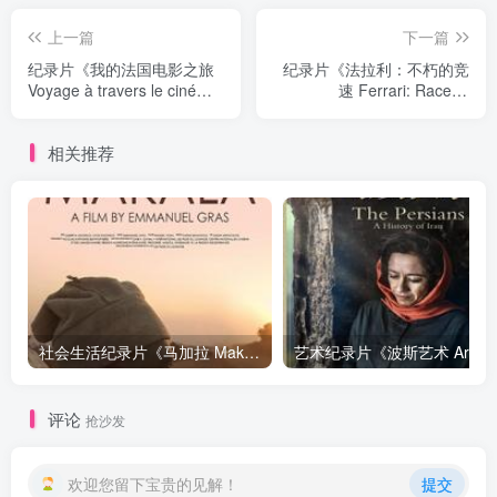
上一篇
下一篇
纪录片《我的法国电影之旅
纪录片《法拉利：不朽的竞
Voyage à travers le cinéma
速 Ferrari: Race to
français》下载
Immortality》下载
相关推荐
社会生活纪录片《马加拉 Makala》下载
艺
评论
抢沙发
欢迎您留下宝贵的见解！
提交