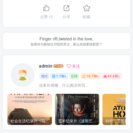
点赞
12
分享
收藏
Finger rift,twisted in the love.
如果你为着错过夕阳而哭泣，那么你就要错群星了
admin
关注
0
1.1W+
0
10.7W+
44.4W+
这家伙很懒，什么都没有写...
社会生活纪录片《马加拉 Makala》下载
艺术纪录片《波斯艺术 Art of Persia》下载