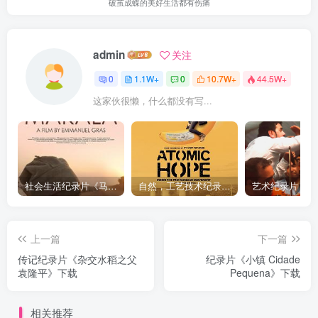
破茧成蝶的美好生活都有伤痛
admin
关注
0
1.1W+
0
10.7W+
44.5W+
这家伙很懒，什么都没有写...
社会生活纪录片《马加拉 Makala》下载
自然，工艺技术纪录片《原子能的希望 Atomic Hope – Inside the Pro-Nuclear Movement》下载
上一篇
下一篇
传记纪录片《杂交水稻之父
纪录片《小镇 Cidade
袁隆平》下载
Pequena》下载
相关推荐