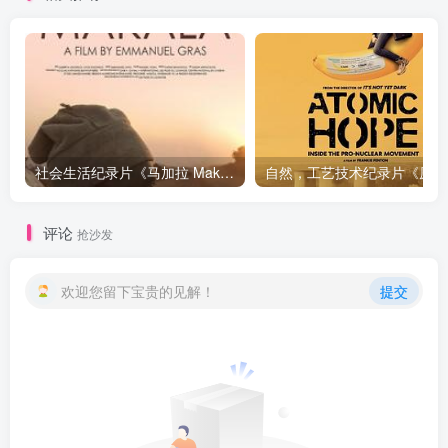
社会生活纪录片《马加拉 Makala》下载
自然，工
评论
抢沙发
欢迎您留下宝贵的见解！
提交