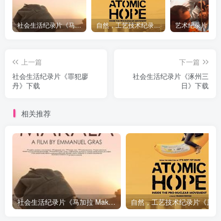
社会生活纪录片《马加拉 Makala》下载
自然，工艺技术纪录片《原子能的希望 Atomic Hope – Inside the Pro-Nuclear Movement》下载
上一篇
下一篇
社会生活纪录片《罪犯廖
社会生活纪录片《涿州三
丹》下载
日》下载
相关推荐
社会生活纪录片《马加拉 Makala》下载
自然，工