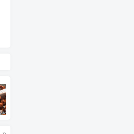
艺术纪录片《世界：新吉普赛之王 This World: The New Gypsy Kings》下载
艺术纪录片《波斯艺术 Art of Persia》下载
自然纪录片《沙漠生存者：阿拉伯狼 Desert Survivors: The Arabian Wolf》下载
篇