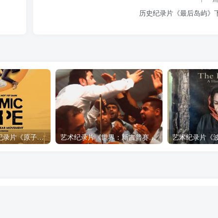
历史纪录片《最后岛屿》
自然，工艺技术纪录片《原子能的希望 Atomic Hope – Inside the Pro-Nuclear Movement》下载
艺术纪录片《世界：新吉普赛之王 This World: The New Gypsy Kings》下载