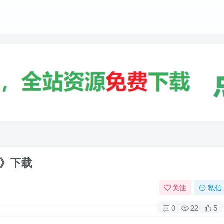
》下载
关注
私信
0
22
5