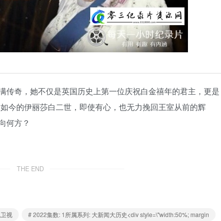
满传奇，她不仅是英国历史上第一位庆祝白金禧年的君主，更是
”，如今的伊丽莎白二世，即使有心，也无力挽回王室从前的辉
向何方？
THE END
凰卫视
# 2022集数: 1所属系列: 大新闻大历史<div style=\"width:50%; margin