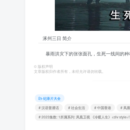
涿州三日 简介
暴雨洪灾下的张张面孔，生死一线间的种
©
版权声明
文章版权归作者所有，未经允许请勿转载。
纪录片大全
# 汉语普通话
# 社会生活
# 中国香港
# 凤
# 2023集数: 1所属系列: 凤凰卫视 《冷暖人生》<div style=\"wi