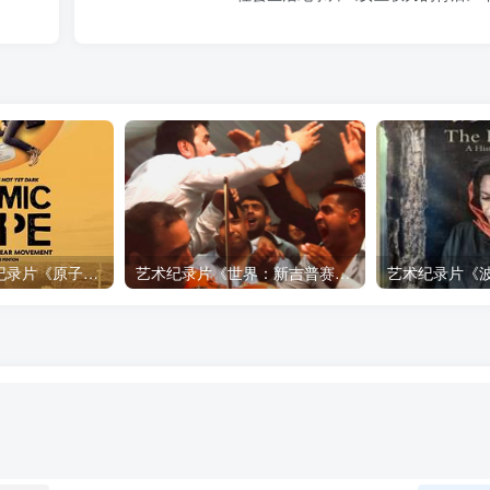
自然，工艺技术纪录片《原子能的希望 Atomic Hope – Inside the Pro-Nuclear Movement》下载
艺术纪录片《世界：新吉普赛之王 This World: The New Gypsy Kings》下载