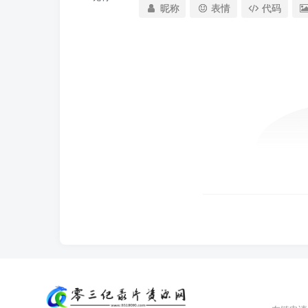
昵称
表情
代码