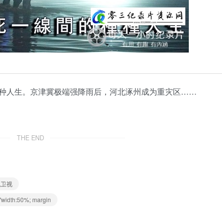
种人生。京津冀极端强降雨后，河北涿州成为重灾区……
THE END
凰卫视
dth:50%; margin