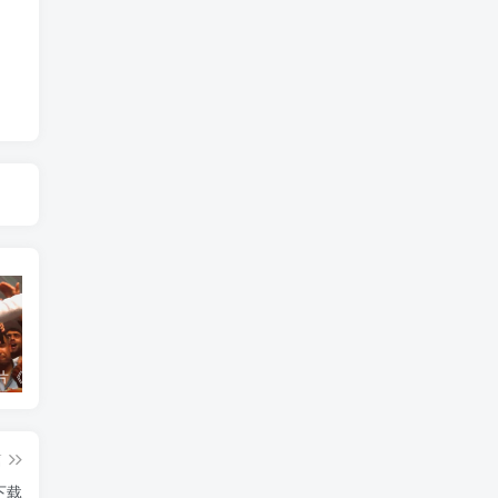
艺术纪录片《世界：新吉普赛之王 This World: The New Gypsy Kings》下载
艺术纪录片《波斯艺术 Art of Persia》下载
自然纪录片《沙漠生存者：阿拉伯狼 Desert Survivors: The Arabian Wolf》下载
篇
下载