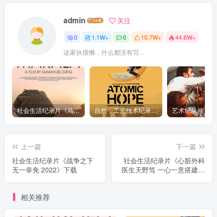
admin
关注
0
1.1W+
0
10.7W+
44.6W+
这家伙很懒，什么都没有写...
社会生活纪录片《马加拉 Makala》下载
自然，工艺技术纪录片《原子能的希望 Atomic Hope – Inside the Pro-Nuclear Movement》下载
上一篇
下一篇
社会生活纪录片《战争之下
社会生活纪录片《心脏外科
无一幸免 2022》下载
医生天野笃 一心一意搭建未
来》下载
相关推荐