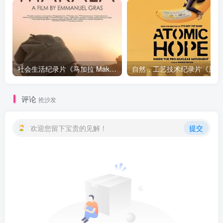
社会生活纪录片《马加拉 Makala》下载
自然，工
评论
抢沙发
欢迎您留下宝贵的见解！
提交