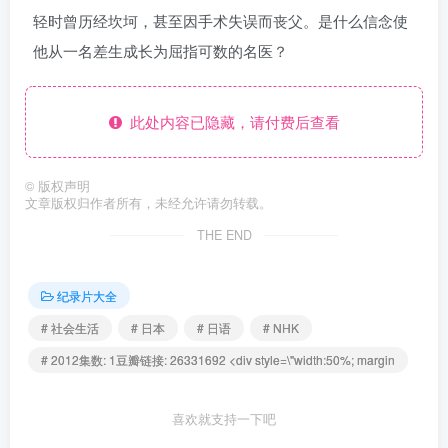
轻时曾历经坎坷，甚至因手术失误而丧父。是什么信念使
他从一名差生成长为屈指可数的名医？
此处内容已隐藏，请付费后查看
©
版权声明
文章版权归作者所有，未经允许请勿转载。
THE END
纪录片大全
# 社会生活
# 日本
# 日语
# NHK
# 2012集数: 1豆瓣链接: 26331692 <div style=\"width:50%; margin
喜欢就支持一下吧