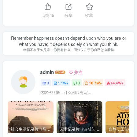
点赞
15
分享
收藏
Remember happiness doesn't depend upon who you are or
what you have; it depends solely on what you think.
幸福不在于你是谁，你拥有什么，而仅仅在于你自己怎么看待
admin
关注
0
1.1W+
0
10.7W+
44.4W+
这家伙很懒，什么都没有写...
社会生活纪录片《马加拉 Makala》下载
艺术纪录片《波斯艺术 Art of Persia》下载