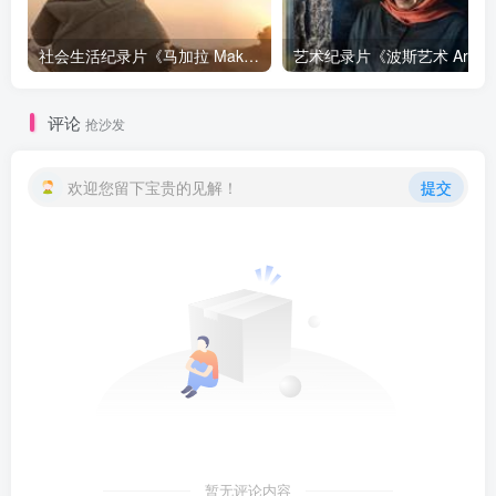
社会生活纪录片《马加拉 Makala》下载
艺
评论
抢沙发
欢迎您留下宝贵的见解！
提交
暂无评论内容