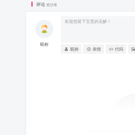
评论
抢沙发
昵称
昵称
表情
代码