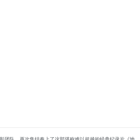
摄影团队，再次集结奉上了这部堪称难以超越的经典纪录片《地