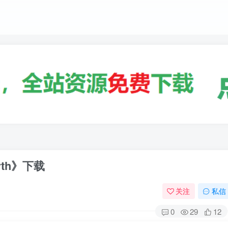
rth》下载
关注
私信
0
29
12