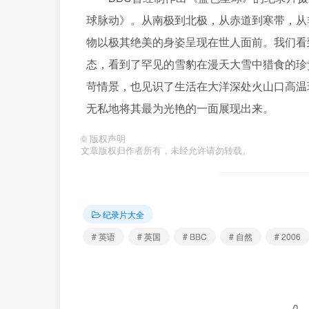
球脉动》。从南极到北极，从赤道到寒带，从
物以极其绝美的身姿呈现在世人面前。我们看到
态，看到了罕见的雪豹在漫天大雪中猎食的珍
苛情景，也见识了生活在大洋深处火山口高温
无私地将其最为光艳的一面展现出来。
©
版权声明
文章版权归作者所有，未经允许请勿转载。
纪录片大全
# 英语
# 英国
# BBC
# 自然
# 2006