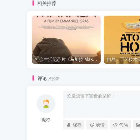
相关推荐
社会生活纪录片《马加拉 Makala》下载
评论
抢沙发
昵称
昵称
表情
代码