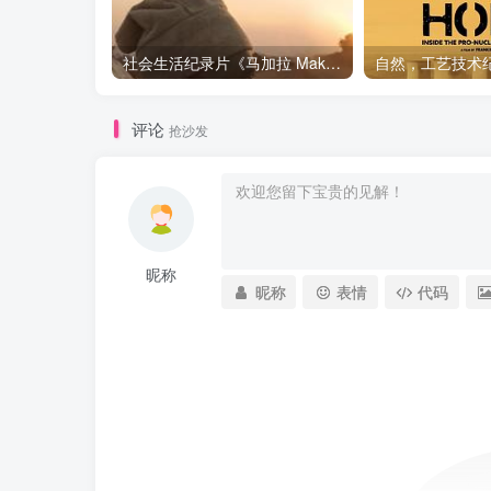
社会生活纪录片《马加拉 Makala》下载
评论
抢沙发
昵称
昵称
表情
代码