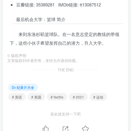
豆瓣链接: 35389281 IMDb链接: tt13087512
最后机会大学：篮球 简介
来到东洛杉矶篮球队。在一名意志坚定的教练的带领
下，这些小伙子希望发挥自己的潜力，升入大学。
©
版权声明
文章版权归作者所有，未经允许请勿转载。
THE END
纪录片大全
# 英语
# 美国
# Netflix
# 2021
# 运动
喜欢就支持一下吧