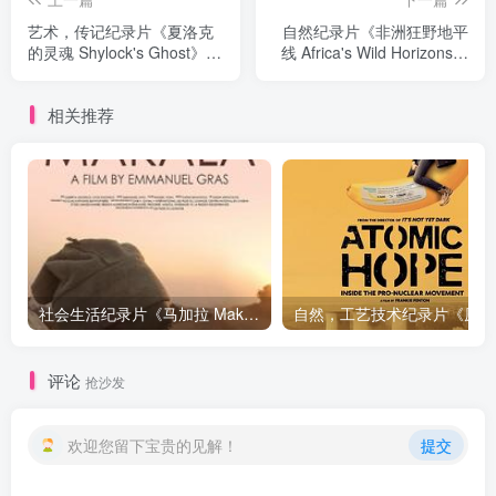
艺术，传记纪录片《夏洛克
自然纪录片《非洲狂野地平
的灵魂 Shylock's Ghost》下
线 Africa's Wild Horizons》
载
下载
相关推荐
社会生活纪录片《马加拉 Makala》下载
自然，工
评论
抢沙发
欢迎您留下宝贵的见解！
提交