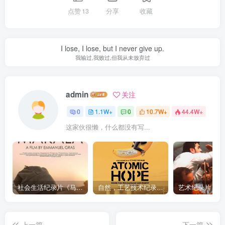
点赞
13
分享
收藏
I lose, I lose, but I never give up.
我输过,我败过,但我从未放弃过
admin
关注
0
1.1W+
0
10.7W+
44.4W+
这家伙很懒，什么都没有写...
社会生活纪录片《马加拉 Makala》下载
自然，工艺技术纪录片《原子能的希望 Atomic Hope – Inside the Pro-Nuclear Movement》下载
上一篇
下一篇