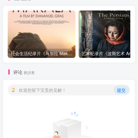
社会生活纪录片《马加拉 Makala》下载
艺
评论
抢沙发
欢迎您留下宝贵的见解！
提交