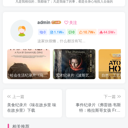
凡是我相信的，我都做了；凡是我做了的事，都是全身心地投入去做的
admin
关注
0
1.1W+
0
10.7W+
44.5W+
这家伙很懒，什么都没有写...
社会生活纪录片《马加拉 Makala》下载
艺术纪录片《波斯艺术 Art of Persia》下载
上一篇
下一篇
美食纪录片《味在故乡里 味
事件纪录片《弗雷德·韦斯
在故乡里》下载
特：格拉斯哥女孩 Fred
West: The Glasgow Girls》
下载
相关推荐