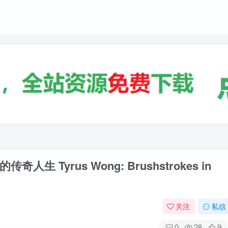
Tyrus Wong: Brushstrokes in
关注
私信
0
28
9