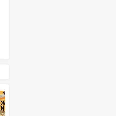
自然，工艺技术纪录片《原子能的希望 Atomic Hope – Inside the Pro-Nuclear Movement》下载
艺术纪录片《世界：新吉普赛之王 This World: The New Gypsy Kings》下载
自然纪录片《沙漠生存者：阿拉伯狼 Desert Survivors: The Arabian Wolf》下载