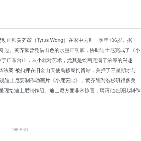
动画师黄齐耀（Tyrus Wong）在家中去世，享年106岁。据
身边。黄齐耀曾凭借出色的水墨画功底，协助迪士尼完成了《小
日出生于广东台山，从小就对艺术，尤其是绘画充满了浓厚的兴趣，
排华法案”被扣押在旧金山天使岛移民拘留站，关押了三星期才与
听说迪士尼要制作动画片《小鹿斑比》，黄齐耀到洛杉矶很多美
呈现给迪士尼制作组。迪士尼方面非常惊喜，聘请他在斑比制作
THE END