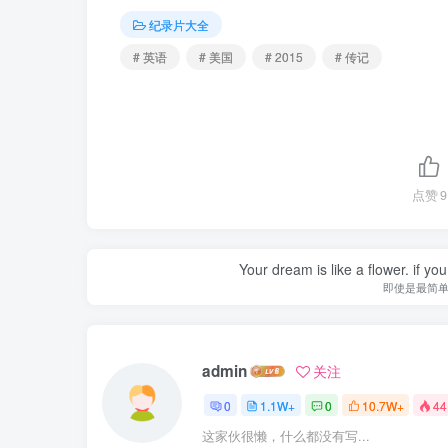
纪录片大全
# 英语
# 美国
# 2015
# 传记
点赞
9
Your dream is like a flower. if you 
即使是最简
admin
关注
0
1.1W+
0
10.7W+
44
这家伙很懒，什么都没有写...