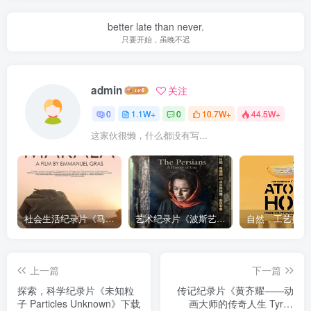
better late than never.
只要开始，虽晚不迟
admin
关注
0
1.1W+
0
10.7W+
44.5W+
这家伙很懒，什么都没有写...
社会生活纪录片《马加拉 Makala》下载
艺术纪录片《波斯艺术 Art of Persia》下载
上一篇
下一篇
探索，科学纪录片《未知粒
传记纪录片《黄齐耀——动
子 Particles Unknown》下载
画大师的传奇人生 Tyrus