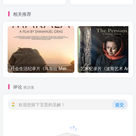
Wong: Brushstrokes in
Hollywood》下载
相关推荐
社会生活纪录片《马加拉 Makala》下载
艺
评论
抢沙发
欢迎您留下宝贵的见解！
提交