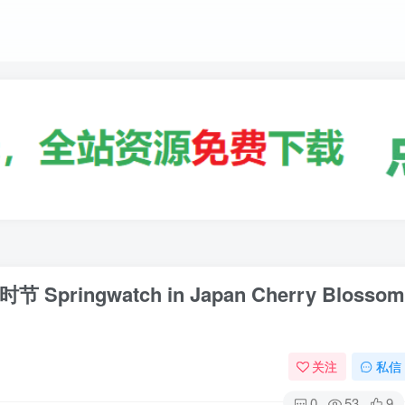
ngwatch in Japan Cherry Blossom
关注
私信
0
53
9