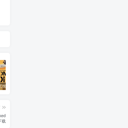
自然，工艺技术纪录片《原子能的希望 Atomic Hope – Inside the Pro-Nuclear Movement》下载
艺术纪录片《世界：新吉普赛之王 This World: The New Gypsy Kings》下载
自然纪录片《沙漠生存者：阿拉伯狼 Desert Survivors: The Arabian Wolf》下载
篇
》下载