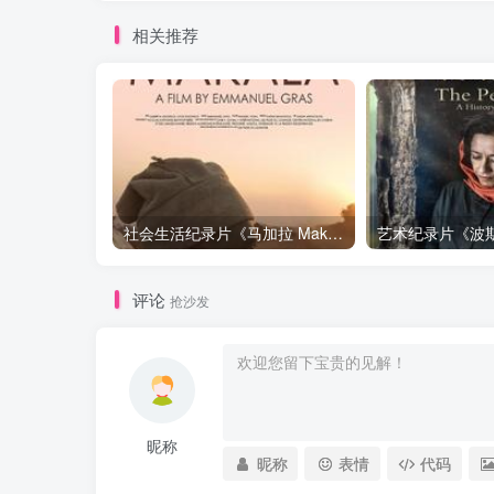
相关推荐
社会生活纪录片《马加拉 Makala》下载
评论
抢沙发
昵称
昵称
表情
代码